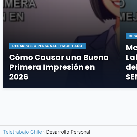
DES
Me
DESARROLLO PERSONAL · HACE 1 AÑO
Cómo Causar una Buena
La
Primera Impresión en
de
2026
SE
Teletrabajo Chile
Desarrollo Personal