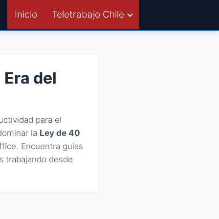
Inicio
Teletrabajo Chile
 Era del
uctividad para el
 dominar la
Ley de 40
ffice. Encuentra guías
es trabajando desde