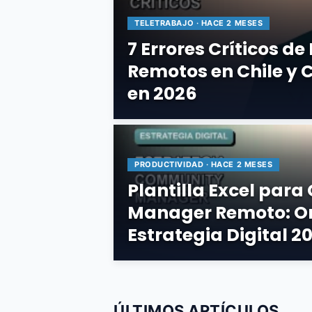
TELETRABAJO · HACE 2 MESES
7 Errores Críticos de
Remotos en Chile y 
en 2026
PRODUCTIVIDAD · HACE 2 MESES
Plantilla Excel par
Manager Remoto: Or
Estrategia Digital 2
ÚLTIMOS ARTÍCULOS