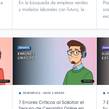
 a
En la búsqueda de empleos verdes
Pos
y modelos laborales con futuro, la…
sos
ex
DESEMPLEO · HACE 2 MESES
S
7 Errores Críticos al Solicitar el
7 
Seguro de Cesantía Online en
tu