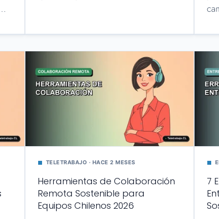
m…
ca
TELETRABAJO · HACE 2 MESES
E
Herramientas de Colaboración
7 
s
Remota Sostenible para
En
Equipos Chilenos 2026
So