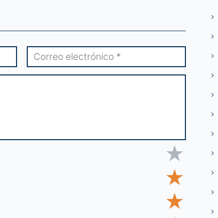
★
★
★