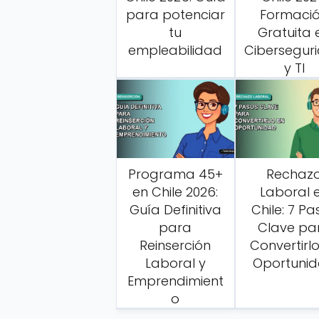
para potenciar
Formaci
tu
Gratuita 
empleabilidad
Cibersegur
y TI
Programa 45+
Rechaz
en Chile 2026:
Laboral 
Guía Definitiva
Chile: 7 Pa
para
Clave pa
Reinserción
Convertirl
Laboral y
Oportuni
Emprendimient
o