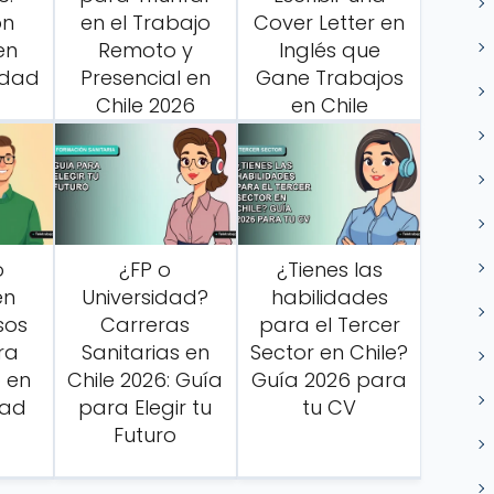
ón
en el Trabajo
Cover Letter en
en
Remoto y
Inglés que
idad
Presencial en
Gane Trabajos
Chile 2026
en Chile
o
¿FP o
¿Tienes las
en
Universidad?
habilidades
sos
Carreras
para el Tercer
ra
Sanitarias en
Sector en Chile?
o en
Chile 2026: Guía
Guía 2026 para
dad
para Elegir tu
tu CV
Futuro