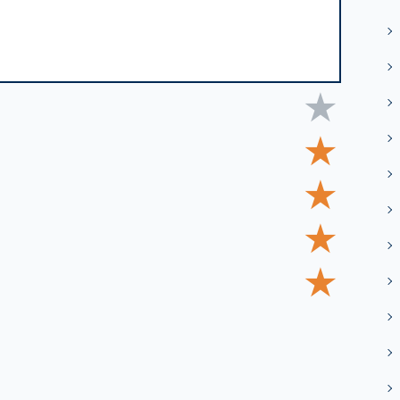
★
★
★
★
★