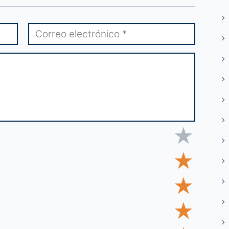
★
★
★
★