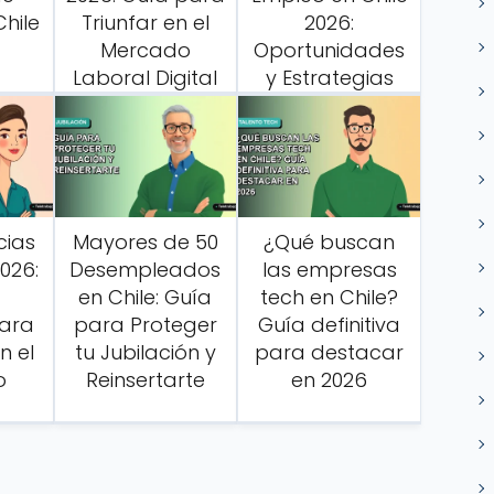
hile
Triunfar en el
2026:
Mercado
Oportunidades
Laboral Digital
y Estrategias
ias
Mayores de 50
¿Qué buscan
026:
Desempleados
las empresas
en Chile: Guía
tech en Chile?
para
para Proteger
Guía definitiva
n el
tu Jubilación y
para destacar
o
Reinsertarte
en 2026