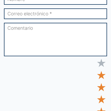
★
★
★
★