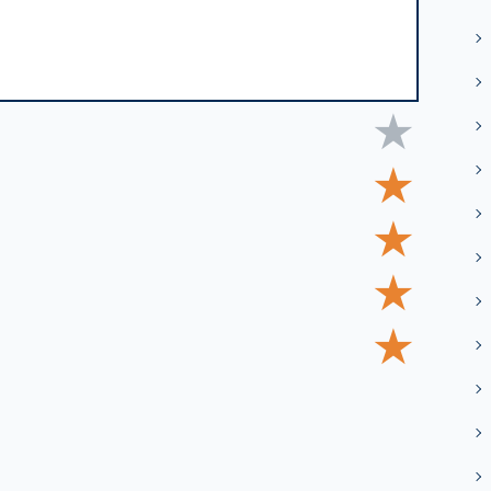
★
★
★
★
★