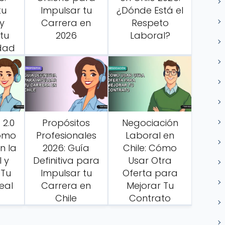
tu
Impulsar tu
¿Dónde Está el
y
Carrera en
Respeto
tu
2026
Laboral?
idad
 2.0
Propósitos
Negociación
Cómo
Profesionales
Laboral en
n la
2026: Guía
Chile: Cómo
l y
Definitiva para
Usar Otra
 Tu
Impulsar tu
Oferta para
eal
Carrera en
Mejorar Tu
Chile
Contrato