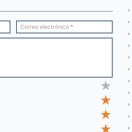
★
★
★
★