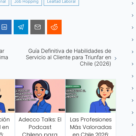
nal
Job Hopping
Lealtad Laboral
ar
Guía Definitiva de Habilidades de
xima
Servicio al Cliente para Triunfar en
Chile (2026)
ción
Adecco Talks: El
Las Profesiones
l en
Podcast
Más Valoradas
6:
Chileno para
en Chile 2026: