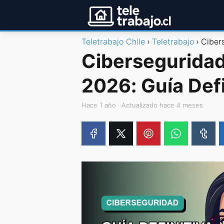
Teletrabajo Chile
Teletrabajo
Ciber
Ciberseguridad
2026: Guía Defi
hace 1 año
· Actualizado hace 4 meses