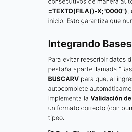
consecutivos de manera auto
=TEXTO(FILA()-X;"0000")
,
inicio. Esto garantiza que nu
Integrando Bases
Para evitar reescribir datos 
pestaña aparte llamada "Base
BUSCARV
para que, al ingre
autocomplete automáticamente
Implementa la
Validación de
un formato correcto (con punt
tipeo.