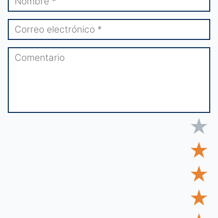
★
★
★
★