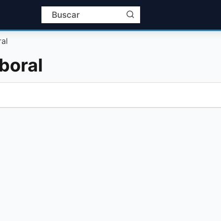
al
boral