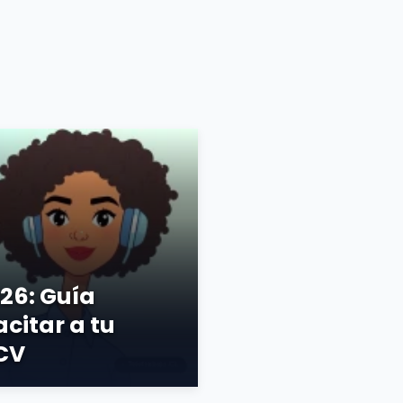
26: Guía
citar a tu
 CV