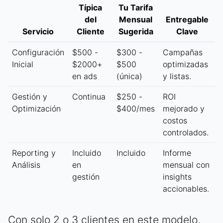
Típica
Tu Tarifa
del
Mensual
Entregable
Servicio
Cliente
Sugerida
Clave
Configuración
$500 -
$300 -
Campañas
Inicial
$2000+
$500
optimizadas
en ads
(única)
y listas.
Gestión y
Continua
$250 -
ROI
Optimización
$400/mes
mejorado y
costos
controlados.
Reporting y
Incluido
Incluido
Informe
Análisis
en
mensual con
gestión
insights
accionables.
Con solo 2 o 3 clientes en este modelo,