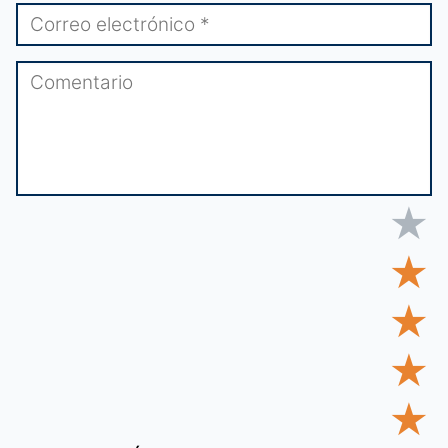
★
★
★
★
★