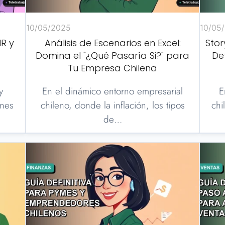
10/05/2025
10/05
IR y
Análisis de Escenarios en Excel:
Stor
Domina el "¿Qué Pasaría Si?" para
De
Tu Empresa Chilena
y
En el dinámico entorno empresarial
E
ones
chileno, donde la inflación, los tipos
chi
de…