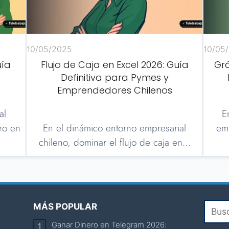
10/05/2025
10/05
uía
Flujo de Caja en Excel 2026: Guía
Grá
Definitiva para Pymes y
Emprendedores Chilenos
al
E
ero en
En el dinámico entorno empresarial
emp
chileno, dominar el flujo de caja en…
MÁS POPULAR
Ganar Dinero en Telegram 2026: