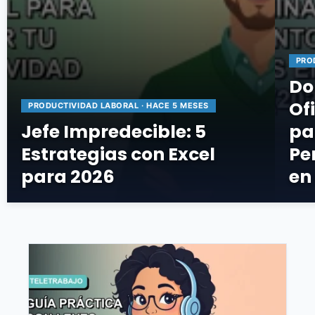
PRO
Do
Of
PRODUCTIVIDAD LABORAL · HACE 5 MESES
Jefe Impredecible: 5
pa
Estrategias con Excel
Pe
para 2026
en