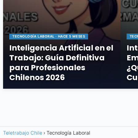
TECNOLOGÍA LABORAL · HACE 5 MESES
TEC
Inteligencia Artificial en el
Int
Trabajo: Guía Definitiva
Em
para Profesionales
¿Q
Chilenos 2026
Cu
Teletrabajo Chile
Tecnología Laboral