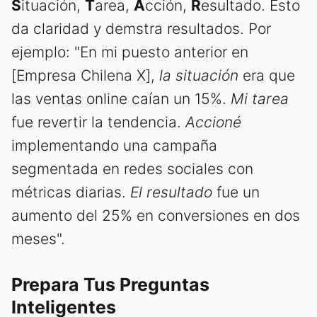
S
ituación,
T
area,
A
cción,
R
esultado. Esto
da claridad y demstra resultados. Por
ejemplo: "En mi puesto anterior en
[Empresa Chilena X],
la situación
era que
las ventas online caían un 15%.
Mi tarea
fue revertir la tendencia.
Accioné
implementando una campaña
segmentada en redes sociales con
métricas diarias.
El resultado
fue un
aumento del 25% en conversiones en dos
meses".
Prepara Tus Preguntas
Inteligentes