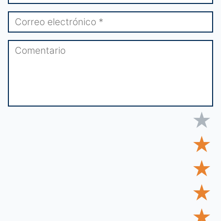
★
★
★
★
★