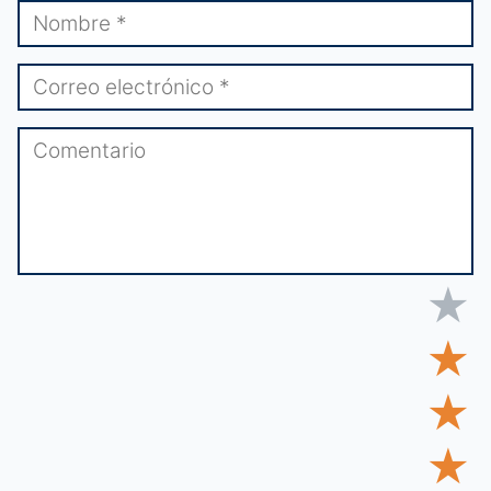
★
★
★
★