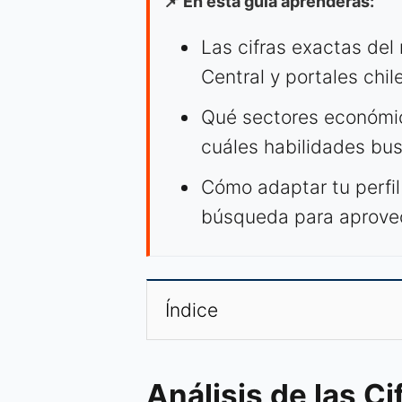
📌 En esta guía aprenderás:
Las cifras exactas del
Central y portales chil
Qué sectores económic
cuáles habilidades bu
Cómo adaptar tu perfil 
búsqueda para aprove
Índice
Análisis de las C