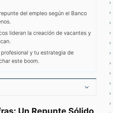
 repunte del empleo según el Banco
enos.
os lideran la creación de vacantes y
scan.
profesional y tu estrategia de
char este boom.
ifras: Un Repunte Sólido