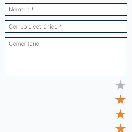
★
★
★
★