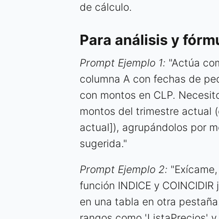
de cálculo.
Para análisis y fór
Prompt Ejemplo 1:
"Actúa com
columna A con fechas de pe
con montos en CLP. Necesito
montos del trimestre actual 
actual]), agrupándolos por m
sugerida."
Prompt Ejemplo 2:
"Exícame, 
función INDICE y COINCIDIR 
en una tabla en otra pestañ
rangos como 'ListaPrecios' y