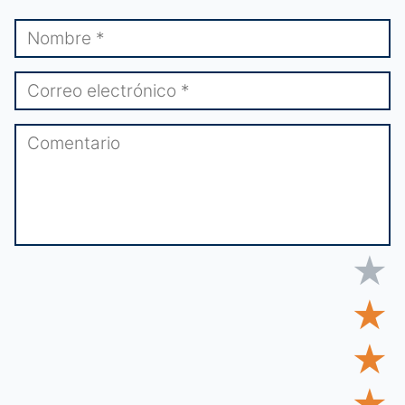
★
★
★
★