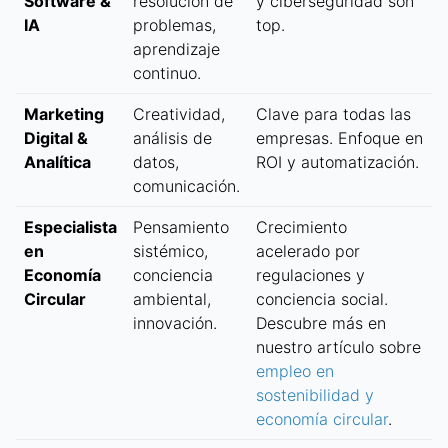
Software &
resolución de
y ciberseguridad son
IA
problemas,
top.
aprendizaje
continuo.
Marketing
Creatividad,
Clave para todas las
Digital &
análisis de
empresas. Enfoque en
Analítica
datos,
ROI y automatización.
comunicación.
Especialista
Pensamiento
Crecimiento
en
sistémico,
acelerado por
Economía
conciencia
regulaciones y
Circular
ambiental,
conciencia social.
innovación.
Descubre más en
nuestro artículo sobre
empleo en
sostenibilidad y
economía circular
.