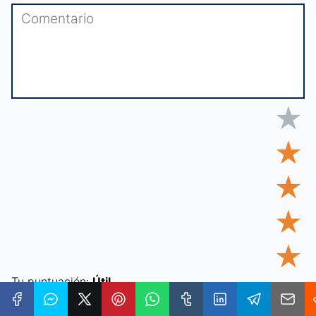
★
★
★
★
★
Tu puntuación:
Útil