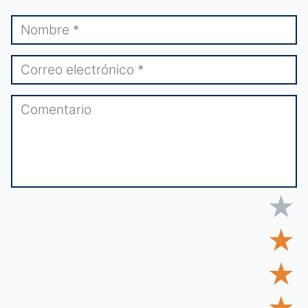
★
★
★