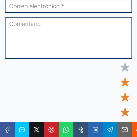
★
★
★
★
★