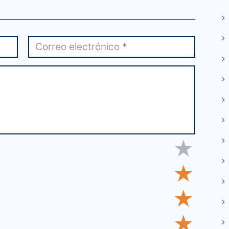
★
★
★
★