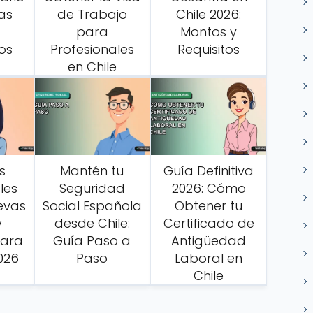
as
de Trabajo
Chile 2026:
para
Montos y
os
Profesionales
Requisitos
en Chile
s
Mantén tu
Guía Definitiva
les
Seguridad
2026: Cómo
uevas
Social Española
Obtener tu
y
desde Chile:
Certificado de
para
Guía Paso a
Antigüedad
026
Paso
Laboral en
Chile