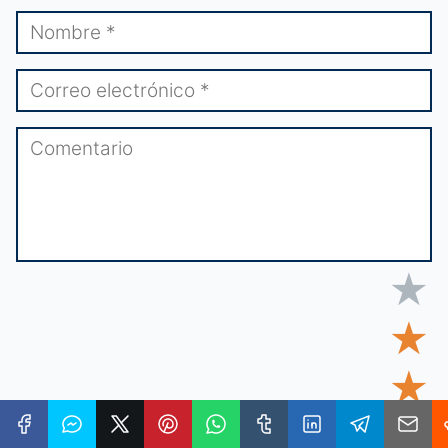
★
★
★
★