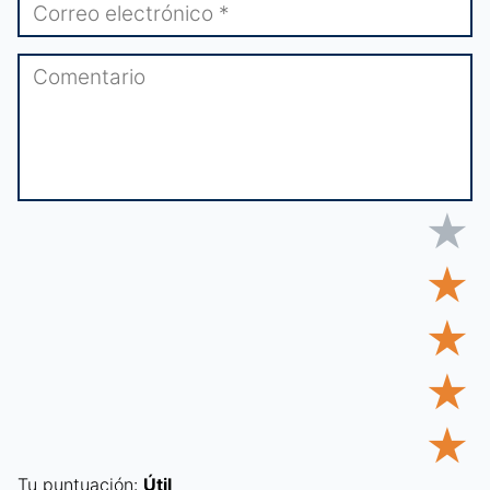
★
★
★
★
★
Tu puntuación:
Útil