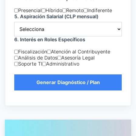
Presencial
Híbrido
Remoto
Indiferente
5. Aspiración Salarial (CLP mensual)
6. Interés en Roles Específicos
Fiscalización
Atención al Contribuyente
Análisis de Datos
Asesoría Legal
Soporte TI
Administrativo
Generar Diagnóstico / Plan