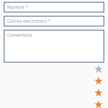
★
★
★
★