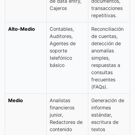
de data entry,
documentos,
Cajeros
transacciones
repetitivas.
Alto-Medio
Contables,
Reconciliación
Auditores,
de cuentas,
Agentes de
detección de
soporte
anomalías
telefónico
simples,
básico
respuestas a
consultas
frecuentes
(FAQs).
Medio
Analistas
Generación de
financieros
informes
junior,
estándar,
Redactores de
escritura de
contenido
textos