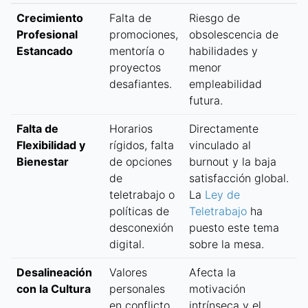
Crecimiento
Falta de
Riesgo de
Profesional
promociones,
obsolescencia de
Estancado
mentoría o
habilidades y
proyectos
menor
desafiantes.
empleabilidad
futura.
Falta de
Horarios
Directamente
Flexibilidad y
rígidos, falta
vinculado al
Bienestar
de opciones
burnout y la baja
de
satisfacción global.
teletrabajo o
La
Ley de
políticas de
Teletrabajo
ha
desconexión
puesto este tema
digital.
sobre la mesa.
Desalineación
Valores
Afecta la
con la Cultura
personales
motivación
en conflicto
intrínseca y el