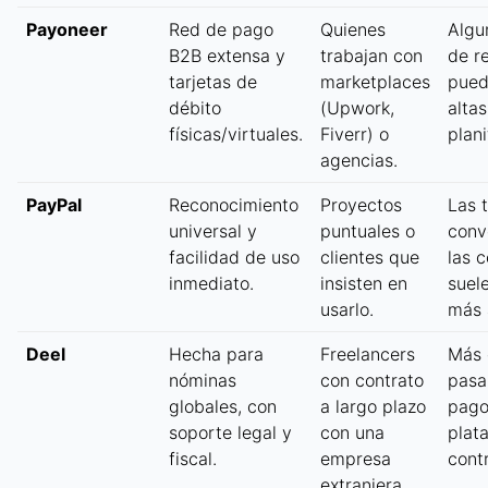
Payoneer
Red de pago
Quienes
Algu
B2B extensa y
trabajan con
de re
tarjetas de
marketplaces
pued
débito
(Upwork,
altas
físicas/virtuales.
Fiverr) o
plani
agencias.
PayPal
Reconocimiento
Proyectos
Las 
universal y
puntuales o
conv
facilidad de uso
clientes que
las 
inmediato.
insisten en
suele
usarlo.
más 
Deel
Hecha para
Freelancers
Más 
nóminas
con contrato
pasa
globales, con
a largo plazo
pago
soporte legal y
con una
plat
fiscal.
empresa
cont
extranjera.