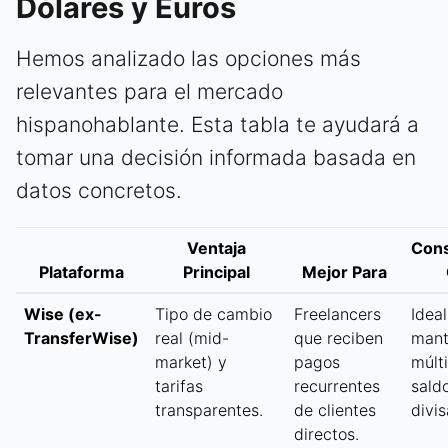
Dólares y Euros
Hemos analizado las opciones más
relevantes para el mercado
hispanohablante. Esta tabla te ayudará a
tomar una decisión informada basada en
datos concretos.
Ventaja
Cons
Plataforma
Principal
Mejor Para
Wise (ex-
Tipo de cambio
Freelancers
Idea
TransferWise)
real (mid-
que reciben
mant
market) y
pagos
múlt
tarifas
recurrentes
sald
transparentes.
de clientes
divis
directos.