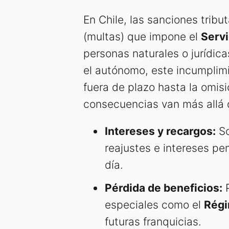
En Chile, las sanciones trib
(multas) que impone el
Servi
personas naturales o jurídica
el autónomo, este incumplim
fuera de plazo hasta la omis
consecuencias van más allá 
Intereses y recargos:
So
reajustes e intereses pe
día.
Pérdida de beneficios:
P
especiales como el
Régi
futuras franquicias.