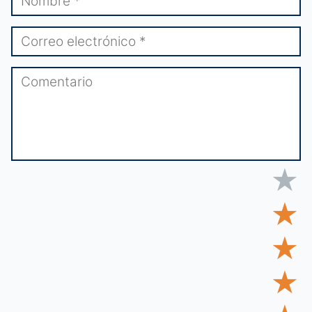
★
★
★
★