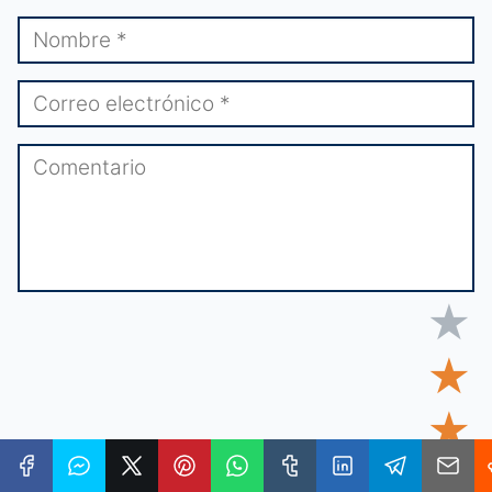
★
★
★
★