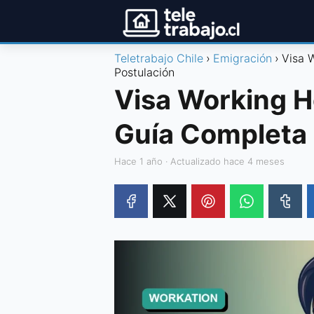
Teletrabajo Chile
Emigración
Visa 
Postulación
Visa Working H
Guía Completa 
hace 1 año
· Actualizado hace 4 meses