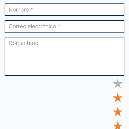
★
★
★
★