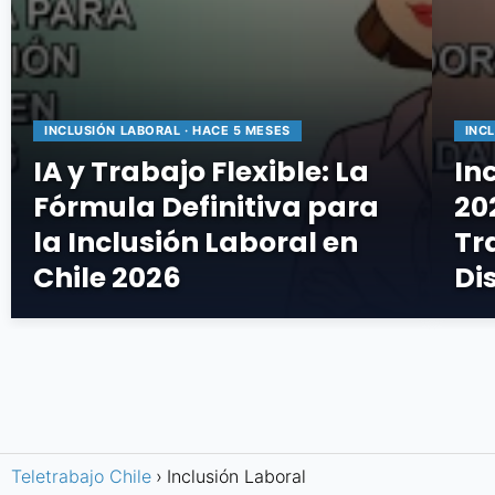
INCLUSIÓN LABORAL · HACE 5 MESES
INC
IA y Trabajo Flexible: La
In
Fórmula Definitiva para
20
la Inclusión Laboral en
Tr
Chile 2026
Di
Teletrabajo Chile
Inclusión Laboral