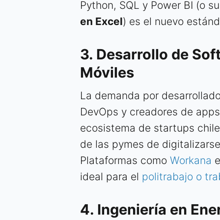
Python, SQL y Power BI (o s
en Excel
) es el nuevo estánd
3. Desarrollo de So
Móviles
La demanda por desarrollador
DevOps y creadores de apps m
ecosistema de startups chilen
de las pymes de digitalizar
Plataformas como
Workana
e
ideal para el
politrabajo o tr
4. Ingeniería en En