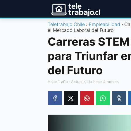
Teletrabajo Chile
Empleabilidad
Ca
el Mercado Laboral del Futuro
Carreras STEM 
para Triunfar e
del Futuro
hace 1 año
· Actualizado hace 4 meses