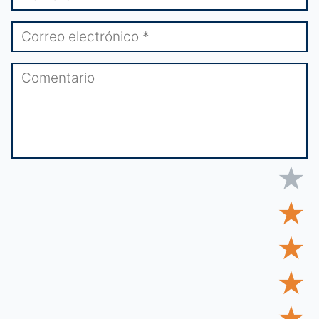
★
★
★
★
★