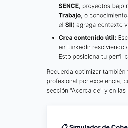
SENCE
, proyectos bajo 
Trabajo
, o conocimient
el
SII
) agrega contexto va
Crea contenido útil:
Escr
en LinkedIn resolviendo
Esto posiciona tu perfil
Recuerda optimizar también t
profesional por excelencia, co
sección "Acerca de" y en las 
📋 Simulador de Cohe