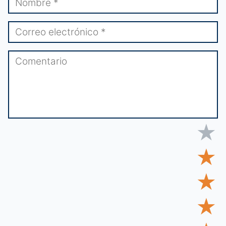
★
★
★
★