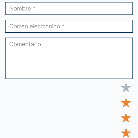
★
★
★
★