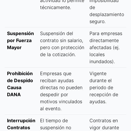
actividad lo permite
imposibilidad
técnicamente.
de
desplazamiento
seguro.
Suspensión
Suspensión del
Para empresas
por Fuerza
contrato sin salario,
directamente
Mayor
pero con protección
afectadas (ej.
de la cotización.
locales
inundados).
Prohibición
Empresas que
Vigente
de Despido
reciban ayudas
durante el
Causa
directas no pueden
periodo de
DANA
despedir por
recepción de
motivos vinculados
ayudas.
al evento.
Interrupción
El tiempo de
Contratos en
Contratos
suspensión no
vigor durante