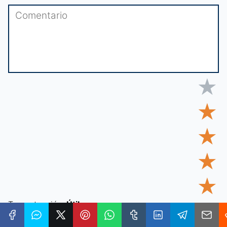
★
★
★
★
★
Tu puntuación:
Útil