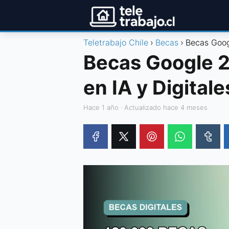
Teletrabajo Chile
Becas
Becas Goog
Becas Google 
en IA y Digitale
hace 1 año
· Actualizado hace 4 meses