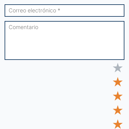
★
★
★
★
★