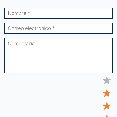
★
★
★